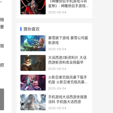
，
《神雕侠侣手机游戏斗转
星移》: 神雕侠侣手游视
频在线观看
2025-09-04
随
要
猜你喜欢
暴雪旗下游戏 暴雪公司最
新游戏
限
2025-09-04
大话西游2新资料片 大话
西游新资料库全网最早
把
2025-09-04
火影忍者究极风暴下载手
机版 火影忍者究极风暴4
电脑键盘按键
2025-09-04
手机游戏大话西游坐骑激
活码 手机版大话西游
»
2025-09-04