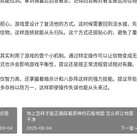
就能找到。拿到锦囊后别急着走，记得回宫殿对着宝座运用信物
担心，游戏里设计了复活他的方式。这时候需要回到涪水城，先
信物，这样庞统就能从头归队。这个方式还挺贴心的，避免了重
其实利用了游戏的壹个小机制。通过特定操作可以让信物变成无
式也许会影响游戏平衡性，提议还是按正常流程尝试相对有趣。
仅智力高，还掌握着暗杀计和八卦阵这样的强力技能。提议早些
多存档以防万一，这样即使操作失误也能从头来过。
贞德
地上怎样才能正确踩着原神的石板地面 怎么样让地面
干净
09-04
2025-09-04
下一篇 