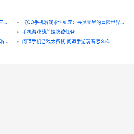
《三国杀页游和手机游戏：带你重温典范》 三国杀网页版和手机版
《QQ手机游戏永恒纪元：寻觅无尽的冒险世界》 手机qq2021游戏
手机游戏葫芦娃隐藏任务
《神雕侠侣手机游戏斗转星移》: 神雕侠侣手游视频在线观看
问道手机游戏太费钱 问道手游玩着怎么样