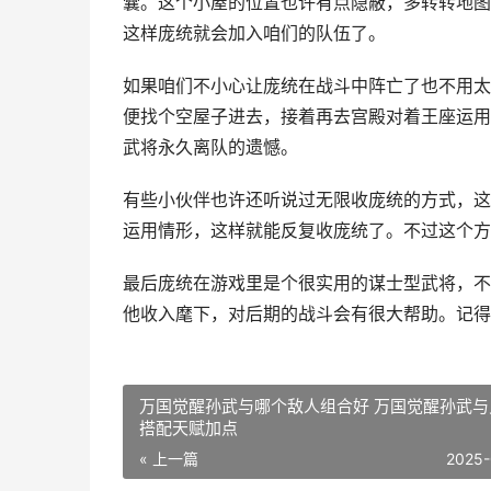
囊。这个小屋的位置也许有点隐蔽，多转转地图
这样庞统就会加入咱们的队伍了。
如果咱们不小心让庞统在战斗中阵亡了也不用太
便找个空屋子进去，接着再去宫殿对着王座运用
武将永久离队的遗憾。
有些小伙伴也许还听说过无限收庞统的方式，这
运用情形，这样就能反复收庞统了。不过这个方
最后庞统在游戏里是个很实用的谋士型武将，不
他收入麾下，对后期的战斗会有很大帮助。记得
万国觉醒孙武与哪个敌人组合好 万国觉醒孙武与
搭配天赋加点
« 上一篇
2025-