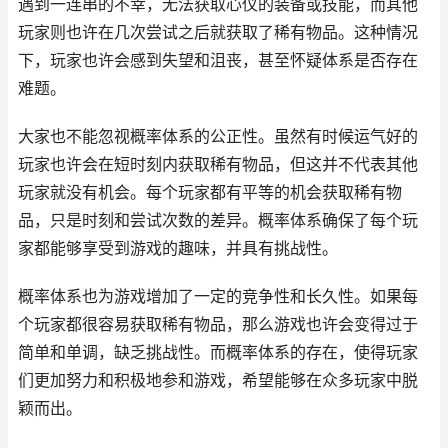
遇到一连串的不幸，无法获取心仪的装备或技能，而其他
玩家则也许在几次尝试之后就获取了稀有物品。这种情况
下，玩家也许会感到失望和沮丧，甚至怀疑体系是否存在
难题。
大家也不能忽视概率体系的公正性。虽然有时候运气好的
玩家也许会在短时刻内获取稀有物品，但这并不代表其他
玩家就没有机会。每个玩家都有平等的机会获取稀有物
品，只是时刻和尝试次数的差异。概率体系确保了每个玩
家都能够享受到游戏的趣味，并具有挑战性。
概率体系也为游戏增加了一定的竞争性和长久性。如果每
个玩家都很容易获取稀有物品，那么游戏也许会变得过于
简单和单调，缺乏挑战性。而概率体系的存在，使得玩家
们更加努力和积极地参和游戏，希望能够在众多玩家中脱
颖而出。