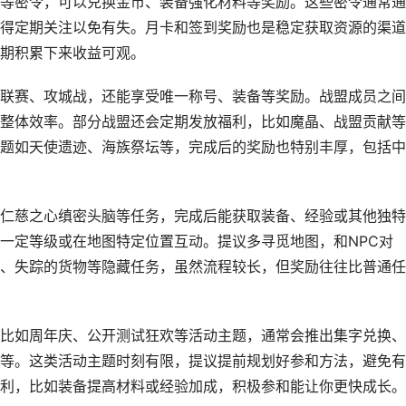
勇士等密令，可以兑换金币、装备强化材料等奖励。这些密令通常
得定期关注以免有失。月卡和签到奖励也是稳定获取资源的渠道
期积累下来收益可观。
联赛、攻城战，还能享受唯一称号、装备等奖励。战盟成员之间
整体效率。部分战盟还会定期发放福利，比如魔晶、战盟贡献等
题如天使遗迹、海族祭坛等，完成后的奖励也特别丰厚，包括中
仁慈之心缜密头脑等任务，完成后能获取装备、经验或其他独特
一定等级或在地图特定位置互动。提议多寻觅地图，和NPC对
、失踪的货物等隐藏任务，虽然流程较长，但奖励往往比普通任
比如周年庆、公开测试狂欢等活动主题，通常会推出集字兑换、
等。这类活动主题时刻有限，提议提前规划好参和方法，避免有
利，比如装备提高材料或经验加成，积极参和能让你更快成长。