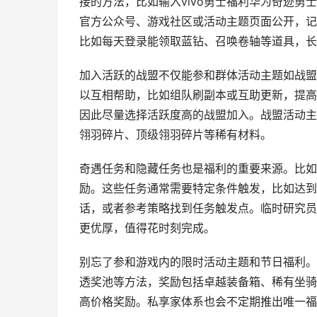
接的方法，比如输入vivo勇士福利华为奇迹
官方公众号、游戏社区或活动主题页面公开，记
比如每天登录能领取蓝钻、召唤卷轴等道具，长
加入活跃的战盟不仅能参和群体活动主题如战盟
以互相帮助，比如组队刷副本或互助更新，提高
因此尽量选择活跃度高的战盟加入。战盟活动主
翎羽碎片、顶级翎羽碎片等稀有材料。
奇遇任务和隐藏任务也是福利的重要来源。比如
励。这些任务通常需要特定条件触发，比如达到
话，或者参考策略找到任务触发点。临时研究员
更优厚，值得花时刻完成。
别忘了参和游戏内的限时活动主题和节日福利。
透奖池等方法，奖励包括卓越装备箱、稀有坐骑
高价格奖励。私享家体系也会不定期推出唯一福