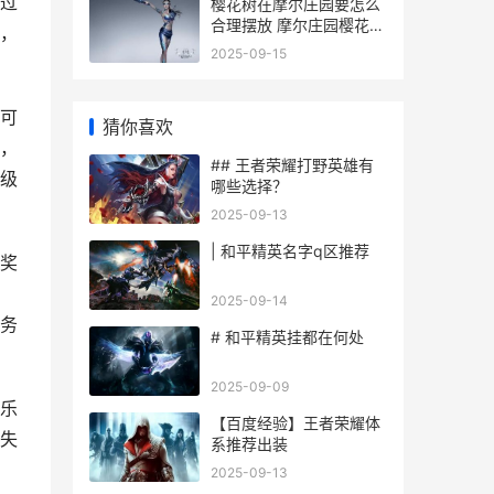
通过
樱花树在摩尔庄园要怎么
合理摆放 摩尔庄园樱花树
，
会被偷吗
2025-09-15
可
猜你喜欢
，
## 王者荣耀打野英雄有
级
哪些选择？
2025-09-13
| 和平精英名字q区推荐
奖
2025-09-14
务
# 和平精英挂都在何处
2025-09-09
乐
【百度经验】王者荣耀体
失
系推荐出装
2025-09-13