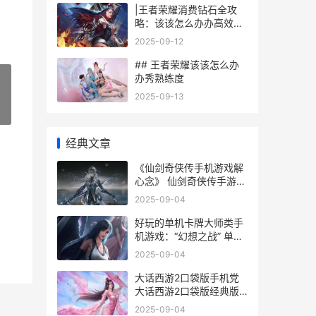
|王者荣耀消费钻石全攻
略：该该怎么办办高效使
用钻石资源|
2025-09-12
## 王者荣耀该该怎么办
办秀熟练度
2025-09-13
»
经典文章
《仙剑奇侠传手机游戏解
心念》 仙剑奇侠传手游攻
略阵容
2025-09-04
好玩的单机卡牌大师类手
机游戏：“幻想之战” 单机
卡牌类手游排行榜前十名
2025-09-04
2021
大话西游2口袋版手机党
大话西游2口袋版经典版
官网
2025-09-04