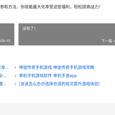
参和方法，你就能最大化享受这些福利，轻松提高战力！
没有了！
-09-15
下一篇 
全民奇迹2中的福利怎么享受 全民奇迹2 真实身份
神途传奇手机游戏 神途传奇手机游戏攻略
|王者荣耀该该怎么办办显示伤害：玩法技巧全解析|
单机手机游戏软件 单机手游app
樱花树在摩尔庄园要怎么合理摆放 摩尔庄园樱花树会被偷吗
|该该怎么办办选择合适的铭文提升游戏体验|